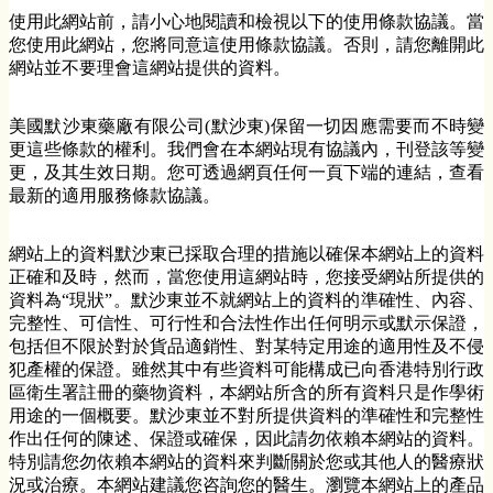
使用此網站前，請小心地閱讀和檢視以下的使用條款協議。當
您使用此網站，您將同意這使用條款協議。否則，請您離開此
網站並不要理會這網站提供的資料。
美國默沙東藥廠有限公司(默沙東)保留一切因應需要而不時變
更這些條款的權利。我們會在本網站現有協議內，刊登該等變
更，及其生效日期。您可透過網頁任何一頁下端的連結，查看
最新的適用服務條款協議。
網站上的資料默沙東已採取合理的措施以確保本網站上的資料
正確和及時，然而，當您使用這網站時，您接受網站所提供的
資料為“現狀”。默沙東並不就網站上的資料的準確性、內容、
完整性、可信性、可行性和合法性作出任何明示或默示保證，
包括但不限於對於貨品適銷性、對某特定用途的適用性及不侵
犯產權的保證。雖然其中有些資料可能構成已向香港特別行政
區衛生署註冊的藥物資料，本網站所含的所有資料只是作學術
用途的一個概要。默沙東並不對所提供資料的準確性和完整性
作出任何的陳述、保證或確保，因此請勿依賴本網站的資料。
特別請您勿依賴本網站的資料來判斷關於您或其他人的醫療狀
況或治療。本網站建議您咨詢您的醫生。瀏覽本網站上的產品