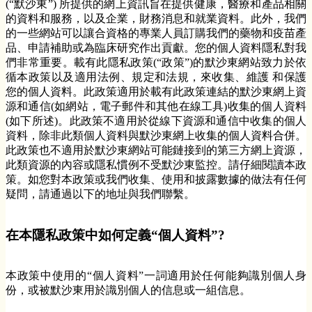
(“默沙東”) 所提供的網上資訊旨在提供健康，醫療和產品相關
的資料和服務，以及企業，財務消息和就業資料。此外，我們
的一些網站可以讓合資格的專業人員訂購我們的藥物和疫苗產
品、申請補助或為臨床研究作出貢獻。您的個人資料隱私對我
們非常重要。載有此隱私政策(“政策”)的默沙東網站致力於依
循本政策以及適用法例、規定和法規，來收集、維護 和保護
您的個人資料。此政策適用於載有此政策連結的默沙東網上資
源和通信(如網站，電子郵件和其他在線工具)收集的個人資料
(如下所述)。此政策不適用於從線下資源和通信中收集的個人
資料，除非此類個人資料與默沙東網上收集的個人資料合併。
此政策也不適用於默沙東網站可能鏈接到的第三方網上資源，
此類資源的內容或隱私慣例不受默沙東監控。請仔細閱讀本政
策。如您對本政策或我們收集、使用和披露數據的做法有任何
疑問，請通過以下的地址與我們聯繫。
在本隱私政策中如何定義“個人資料”?
本政策中使用的“個人資料”一詞適用於任何能夠識別個人身
份，或被默沙東用於識別個人的信息或一組信息。