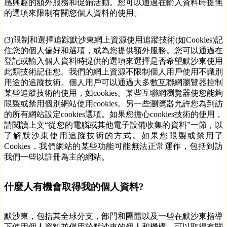
感興趣的額外服務和促銷活動。您可以通過在輸入資料時提無
的選項來限制有關您個人資料的使用。
(3)限制和選擇追踪默沙東網上資源使用追蹤技術(如Cookies)記
住您的個人偏好和選項，或為您提供額外服務。您可以通過在
登記或輸入個人資料時提供的選項來選擇是否希望默沙東使用
此類技術記住您。我們的網上資源不限制個人用戶使用不識別
用途的追蹤技術。個人用戶可以通過大多數互聯網瀏覽器控制
某些追蹤技術的使用，如cookies。某些互聯網瀏覽器使您能夠
限製或禁用個別網站使用cookies。另一些瀏覽器允許您為到訪
的所有網站設定cookies選項。如果您擔心cookies技術的使用，
請閱讀上文“從您的電腦或其他電子設備收集的資料”一節，以
了解默沙東使用追蹤技術的方式。如果您限製或禁用了
Cookies，我們網站的某些功能可能無法正常運作，包括到訪
我們一些以註冊為主的網站。
什麼人有機會取得我的個人資料?
默沙東，包括其全球分支，部門和團體以及一些在默沙東指導
下使用個人資料並僅用於默沙東的個人和機構，可以取得有關