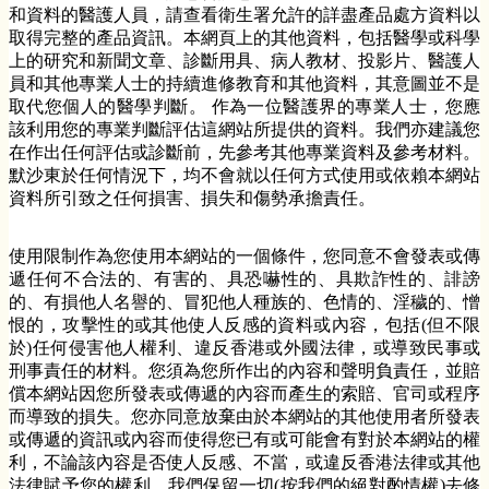
和資料的醫護人員，請查看衛生署允許的詳盡產品處方資料以
取得完整的產品資訊。本網頁上的其他資料，包括醫學或科學
上的研究和新聞文章、診斷用具、病人教材、投影片、醫護人
員和其他專業人士的持續進修教育和其他資料，其意圖並不是
取代您個人的醫學判斷。 作為一位醫護界的專業人士，您應
該利用您的專業判斷評估這網站所提供的資料。我們亦建議您
在作出任何評估或診斷前，先參考其他專業資料及參考材料。
默沙東於任何情況下，均不會就以任何方式使用或依賴本網站
資料所引致之任何損害、損失和傷勢承擔責任。
使用限制作為您使用本網站的一個條件，您同意不會發表或傳
遞任何不合法的、有害的、具恐嚇性的、具欺詐性的、誹謗
的、有損他人名譽的、冒犯他人種族的、色情的、淫穢的、憎
恨的，攻擊性的或其他使人反感的資料或內容，包括(但不限
於)任何侵害他人權利、違反香港或外國法律，或導致民事或
刑事責任的材料。您須為您所作出的內容和聲明負責任，並賠
償本網站因您所發表或傳遞的內容而產生的索賠、官司或程序
而導致的損失。您亦同意放棄由於本網站的其他使用者所發表
或傳遞的資訊或內容而使得您已有或可能會有對於本網站的權
利，不論該內容是否使人反感、不當，或違反香港法律或其他
法律賦予您的權利。我們保留一切(按我們的絕對酌情權)去修