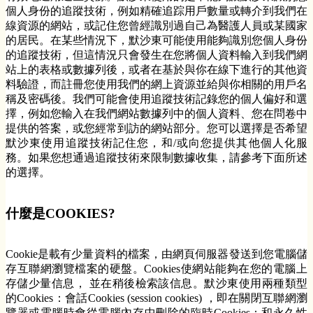
個人身份的追蹤技術，例如精確追踪用戶數量或轉介到我們在
線資源的網站，或記住您曾經識別過自己為醫護人員或某國家
的居民。在某些情況下，默沙東可能使用能夠識別您個人身份
的追蹤技術，但這情況只會發生在您將個人資料輸入到我們網
站上的表格或數據列後，或者在基於與你在線下進行的其他資
料驗證，而註冊您使用我們的網上資源並給與你相關的用戶名
稱及密碼後。我們可能會使用追蹤技術記錄您的個人偏好和選
擇，例如您輸入在我們網站數據列中的個人資料、您在問卷中
提供的答案，或您經常到訪的網站部分。您可以選擇是否希望
默沙東使用追蹤技術記住您，和/或向您提供其他個人化服
務。如果您想通過追蹤技術來限制數據收集，請參考下面所述
的選擇。
什麼是COOKIES?
Cookie是載有少量資料的檔案，由網頁伺服器發送到您電腦儲
存互聯網瀏覽檔案的硬盤。Cookies使網站能夠在您的電腦上
存儲少量信息， 並在稍後檢索該信息。默沙東使用兩種類型
的Cookies：會話Cookies (session cookies) ，即在關閉互聯網瀏
覽器或電腦時會從電腦內存中刪除的臨時Cookies；和永久性