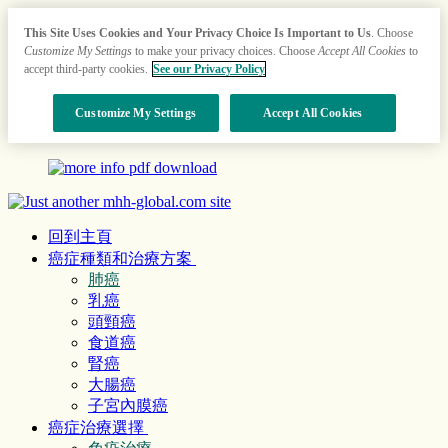
This Site Uses Cookies and Your Privacy Choice Is Important to Us
. Choose
Customize My Settings
to make your privacy choices. Choose
Accept All Cookies
to
accept third-party cookies.
See our Privacy Policy
Customize My Settings
Accept All Cookies
回到主頁
癌症種類和治療方案
肺癌
乳癌
頭頸癌
食道癌
腎癌
大腸癌
子宮內膜癌
癌症治療選擇