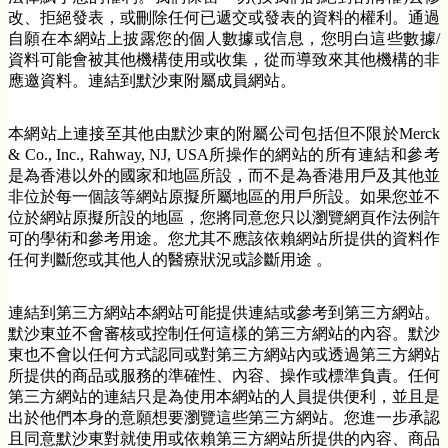
改、拒絕發表，或刪除任何已遞交或發表的資料的權利。通過
自願在本網站上披露您的個人數據或信息，您明白這些數據/
資料可能會被其他機構使用或收集，從而導致來其他機構的非
應邀資料。連結到默沙東附屬成員網站。
本網站上連接至其他由默沙東的附屬公司包括但不限於Merck
& Co., Inc., Rahway, NJ, USA所操作的網站的所有連結和參考
是為香港以外的國家和地區所設，而不是為香港用戶及其他並
非位於每一個該等網站原擬所屬地區的用戶所設。如果您並不
位於網站原擬所設的地區，您將同意您只以瀏覽網頁作法例許
可的學術和參考用途。您尤其不應該依賴網站所提供的資料作
任何判斷您或其他人的醫療狀況或診斷用途 。
連結到第三方網站本網站可能提供連結或參考到第三方網站。
默沙東並不會審核或控制任何這樣的第三方網站的內容。默沙
東也不會以任何方式認同或對第三方網站內或透過第三方網站
所提供的商品或服務的準確性、內容、操作或標準負責。任何
第三方網站的連結只是為使用本網站的人員提供便利，並且是
出於他們本身的意願想要瀏覽這些第三方網站。您進一步承認
且同意默沙東對就使用或依賴第三方網站所提供的內容、商品